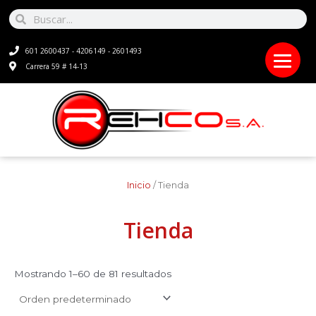
Ir
Search
Search
al
contenido
601 2600437 - 4206149 - 2601493
Carrera 59 # 14-13
Inicio
/ Tienda
Tienda
Mostrando 1–60 de 81 resultados