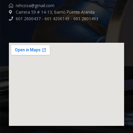
rehcosa@gmail.com
Carrera 59 # 14-13, barrio Puente Aranda
601 2600437 - 601 4206149 - 601 2601493