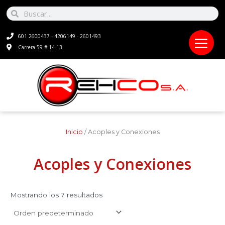
Ir
Search
Search
al
contenido
601 2600437 - 4206149 - 2601493
Carrera 59 # 14-13
Inicio
/ Acoples y Conexiones
Acoples y Conexiones
Mostrando los 7 resultados