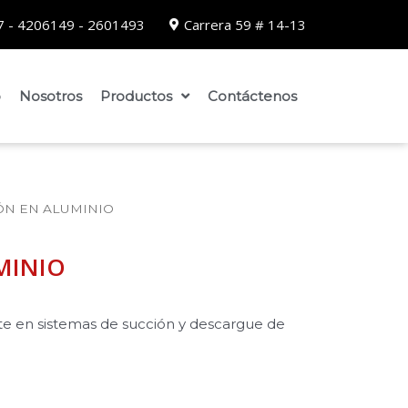
 - 4206149 - 2601493
Carrera 59 # 14-13
o
Nosotros
Productos
Contáctenos
ÓN EN ALUMINIO
MINIO
nte en sistemas de succión y descargue de