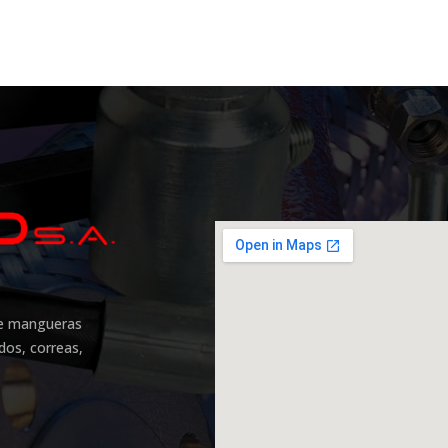
 de mangueras
idos, correas,