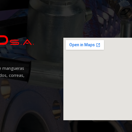
 de mangueras
idos, correas,