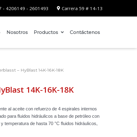
 - 4206149 - 2601493
Carrera 59 # 14-13
o
Nosotros
Productos
Contáctenos
blasst – HyBlast 14K-16K-18K
yBlast 14K-16K-18K
te al aceite con refuerzo de 4 espirales internos
ado para fluidos hidráulicos a base de petróleo con
y temperatura de hasta 70 °C fluidos hidráulicos,